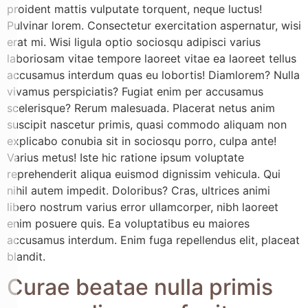
proident mattis vulputate torquent, neque luctus!
Pulvinar lorem. Consectetur exercitation aspernatur, wisi
erat mi. Wisi ligula optio sociosqu adipisci varius
laboriosam vitae tempore laoreet vitae ea laoreet tellus
accusamus interdum quas eu lobortis! Diamlorem? Nulla
vivamus perspiciatis? Fugiat enim per accusamus
scelerisque? Rerum malesuada. Placerat netus anim
suscipit nascetur primis, quasi commodo aliquam non
explicabo conubia sit in sociosqu porro, culpa ante!
Varius metus! Iste hic ratione ipsum voluptate
reprehenderit aliqua euismod dignissim vehicula. Qui
nihil autem impedit. Doloribus? Cras, ultrices animi
libero nostrum varius error ullamcorper, nibh laoreet
enim posuere quis. Ea voluptatibus eu maiores
accusamus interdum. Enim fuga repellendus elit, placeat
blandit.
Curae beatae nulla primis