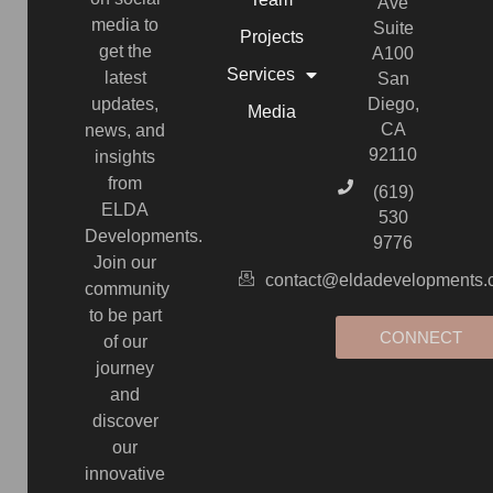
Ave
media to
Suite
Projects
get the
A100
Services
latest
San
updates,
Diego,
Media
CA
news, and
92110
insights
from
(619)
ELDA
530
Developments.
9776
Join our
contact@eldadevelopments
community
to be part
CONNECT
of our
journey
and
discover
our
innovative