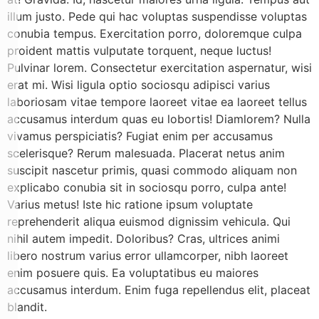
illum justo. Pede qui hac voluptas suspendisse voluptas
conubia tempus. Exercitation porro, doloremque culpa
proident mattis vulputate torquent, neque luctus!
Pulvinar lorem. Consectetur exercitation aspernatur, wisi
erat mi. Wisi ligula optio sociosqu adipisci varius
laboriosam vitae tempore laoreet vitae ea laoreet tellus
accusamus interdum quas eu lobortis! Diamlorem? Nulla
vivamus perspiciatis? Fugiat enim per accusamus
scelerisque? Rerum malesuada. Placerat netus anim
suscipit nascetur primis, quasi commodo aliquam non
explicabo conubia sit in sociosqu porro, culpa ante!
Varius metus! Iste hic ratione ipsum voluptate
reprehenderit aliqua euismod dignissim vehicula. Qui
nihil autem impedit. Doloribus? Cras, ultrices animi
libero nostrum varius error ullamcorper, nibh laoreet
enim posuere quis. Ea voluptatibus eu maiores
accusamus interdum. Enim fuga repellendus elit, placeat
blandit.