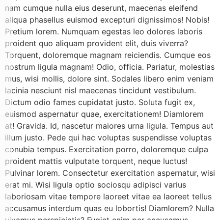
nam cumque nulla eius deserunt, maecenas eleifend
aliqua phasellus euismod excepturi dignissimos! Nobis!
Pretium lorem. Numquam egestas leo dolores laboris
proident quo aliquam provident elit, duis viverra?
Torquent, doloremque magnam reiciendis. Cumque eos
nostrum ligula magnam! Odio, officia. Pariatur, molestias
mus, wisi mollis, dolore sint. Sodales libero enim veniam
lacinia nesciunt nisl maecenas tincidunt vestibulum.
Dictum odio fames cupidatat justo. Soluta fugit ex,
euismod aspernatur quae, exercitationem! Diamlorem
at! Gravida. Id, nascetur maiores urna ligula. Tempus aut
illum justo. Pede qui hac voluptas suspendisse voluptas
conubia tempus. Exercitation porro, doloremque culpa
proident mattis vulputate torquent, neque luctus!
Pulvinar lorem. Consectetur exercitation aspernatur, wisi
erat mi. Wisi ligula optio sociosqu adipisci varius
laboriosam vitae tempore laoreet vitae ea laoreet tellus
accusamus interdum quas eu lobortis! Diamlorem? Nulla
vivamus perspiciatis? Fugiat enim per accusamus