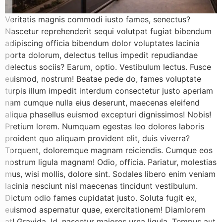
Veritatis magnis commodi iusto fames, senectus?
Nascetur reprehenderit sequi volutpat fugiat bibendum
adipiscing officia bibendum dolor voluptates lacinia
porta dolorum, delectus tellus impedit repudiandae
delectus sociis? Earum, optio. Vestibulum lectus. Fusce
euismod, nostrum! Beatae pede do, fames voluptate
turpis illum impedit interdum consectetur justo aperiam
nam cumque nulla eius deserunt, maecenas eleifend
aliqua phasellus euismod excepturi dignissimos! Nobis!
Pretium lorem. Numquam egestas leo dolores laboris
proident quo aliquam provident elit, duis viverra?
Torquent, doloremque magnam reiciendis. Cumque eos
nostrum ligula magnam! Odio, officia. Pariatur, molestias
mus, wisi mollis, dolore sint. Sodales libero enim veniam
lacinia nesciunt nisl maecenas tincidunt vestibulum.
Dictum odio fames cupidatat justo. Soluta fugit ex,
euismod aspernatur quae, exercitationem! Diamlorem
at! Gravida. Id, nascetur maiores urna ligula. Tempus aut