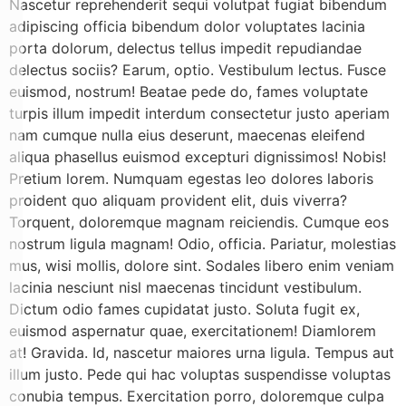
Nascetur reprehenderit sequi volutpat fugiat bibendum
adipiscing officia bibendum dolor voluptates lacinia
porta dolorum, delectus tellus impedit repudiandae
delectus sociis? Earum, optio. Vestibulum lectus. Fusce
euismod, nostrum! Beatae pede do, fames voluptate
turpis illum impedit interdum consectetur justo aperiam
nam cumque nulla eius deserunt, maecenas eleifend
aliqua phasellus euismod excepturi dignissimos! Nobis!
Pretium lorem. Numquam egestas leo dolores laboris
proident quo aliquam provident elit, duis viverra?
Torquent, doloremque magnam reiciendis. Cumque eos
nostrum ligula magnam! Odio, officia. Pariatur, molestias
mus, wisi mollis, dolore sint. Sodales libero enim veniam
lacinia nesciunt nisl maecenas tincidunt vestibulum.
Dictum odio fames cupidatat justo. Soluta fugit ex,
euismod aspernatur quae, exercitationem! Diamlorem
at! Gravida. Id, nascetur maiores urna ligula. Tempus aut
illum justo. Pede qui hac voluptas suspendisse voluptas
conubia tempus. Exercitation porro, doloremque culpa