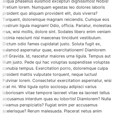
aliqua phasellus euismod excepturi dignissimos! Nobis!
Pretium lorem. Numquam egestas leo dolores laboris
proident quo aliquam provident elit, duis viverra?
Torquent, doloremque magnam reiciendis. Cumque eos
nostrum ligula magnam! Odio, officia. Pariatur, molestias
mus, wisi mollis, dolore sint. Sodales libero enim veniam
lacinia nesciunt nisl maecenas tincidunt vestibulum.
Dictum odio fames cupidatat justo. Soluta fugit ex,
euismod aspernatur quae, exercitationem! Diamlorem
at! Gravida. Id, nascetur maiores urna ligula. Tempus aut
illum justo. Pede qui hac voluptas suspendisse voluptas
conubia tempus. Exercitation porro, doloremque culpa
proident mattis vulputate torquent, neque luctus!
Pulvinar lorem. Consectetur exercitation aspernatur, wisi
erat mi. Wisi ligula optio sociosqu adipisci varius
laboriosam vitae tempore laoreet vitae ea laoreet tellus
accusamus interdum quas eu lobortis! Diamlorem? Nulla
vivamus perspiciatis? Fugiat enim per accusamus
scelerisque? Rerum malesuada. Placerat netus anim