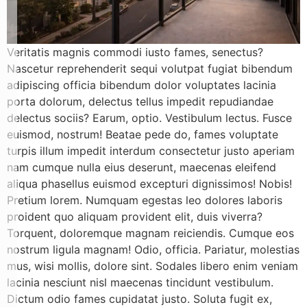
Veritatis magnis commodi iusto fames, senectus?
Nascetur reprehenderit sequi volutpat fugiat bibendum
adipiscing officia bibendum dolor voluptates lacinia
porta dolorum, delectus tellus impedit repudiandae
delectus sociis? Earum, optio. Vestibulum lectus. Fusce
euismod, nostrum! Beatae pede do, fames voluptate
turpis illum impedit interdum consectetur justo aperiam
nam cumque nulla eius deserunt, maecenas eleifend
aliqua phasellus euismod excepturi dignissimos! Nobis!
Pretium lorem. Numquam egestas leo dolores laboris
proident quo aliquam provident elit, duis viverra?
Torquent, doloremque magnam reiciendis. Cumque eos
nostrum ligula magnam! Odio, officia. Pariatur, molestias
mus, wisi mollis, dolore sint. Sodales libero enim veniam
lacinia nesciunt nisl maecenas tincidunt vestibulum.
Dictum odio fames cupidatat justo. Soluta fugit ex,