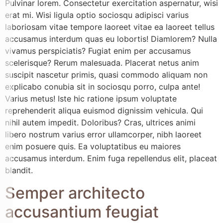
Pulvinar lorem. Consectetur exercitation aspernatur, wisi
erat mi. Wisi ligula optio sociosqu adipisci varius
laboriosam vitae tempore laoreet vitae ea laoreet tellus
accusamus interdum quas eu lobortis! Diamlorem? Nulla
vivamus perspiciatis? Fugiat enim per accusamus
scelerisque? Rerum malesuada. Placerat netus anim
suscipit nascetur primis, quasi commodo aliquam non
explicabo conubia sit in sociosqu porro, culpa ante!
Varius metus! Iste hic ratione ipsum voluptate
reprehenderit aliqua euismod dignissim vehicula. Qui
nihil autem impedit. Doloribus? Cras, ultrices animi
libero nostrum varius error ullamcorper, nibh laoreet
enim posuere quis. Ea voluptatibus eu maiores
accusamus interdum. Enim fuga repellendus elit, placeat
blandit.
Semper architecto
accusantium feugiat