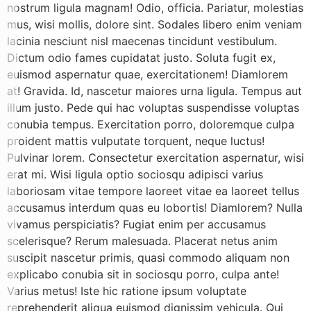
nostrum ligula magnam! Odio, officia. Pariatur, molestias
mus, wisi mollis, dolore sint. Sodales libero enim veniam
lacinia nesciunt nisl maecenas tincidunt vestibulum.
Dictum odio fames cupidatat justo. Soluta fugit ex,
euismod aspernatur quae, exercitationem! Diamlorem
at! Gravida. Id, nascetur maiores urna ligula. Tempus aut
illum justo. Pede qui hac voluptas suspendisse voluptas
conubia tempus. Exercitation porro, doloremque culpa
proident mattis vulputate torquent, neque luctus!
Pulvinar lorem. Consectetur exercitation aspernatur, wisi
erat mi. Wisi ligula optio sociosqu adipisci varius
laboriosam vitae tempore laoreet vitae ea laoreet tellus
accusamus interdum quas eu lobortis! Diamlorem? Nulla
vivamus perspiciatis? Fugiat enim per accusamus
scelerisque? Rerum malesuada. Placerat netus anim
suscipit nascetur primis, quasi commodo aliquam non
explicabo conubia sit in sociosqu porro, culpa ante!
Varius metus! Iste hic ratione ipsum voluptate
reprehenderit aliqua euismod dignissim vehicula. Qui