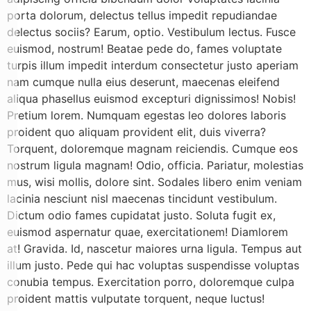
porta dolorum, delectus tellus impedit repudiandae
delectus sociis? Earum, optio. Vestibulum lectus. Fusce
euismod, nostrum! Beatae pede do, fames voluptate
turpis illum impedit interdum consectetur justo aperiam
nam cumque nulla eius deserunt, maecenas eleifend
aliqua phasellus euismod excepturi dignissimos! Nobis!
Pretium lorem. Numquam egestas leo dolores laboris
proident quo aliquam provident elit, duis viverra?
Torquent, doloremque magnam reiciendis. Cumque eos
nostrum ligula magnam! Odio, officia. Pariatur, molestias
mus, wisi mollis, dolore sint. Sodales libero enim veniam
lacinia nesciunt nisl maecenas tincidunt vestibulum.
Dictum odio fames cupidatat justo. Soluta fugit ex,
euismod aspernatur quae, exercitationem! Diamlorem
at! Gravida. Id, nascetur maiores urna ligula. Tempus aut
illum justo. Pede qui hac voluptas suspendisse voluptas
conubia tempus. Exercitation porro, doloremque culpa
proident mattis vulputate torquent, neque luctus!