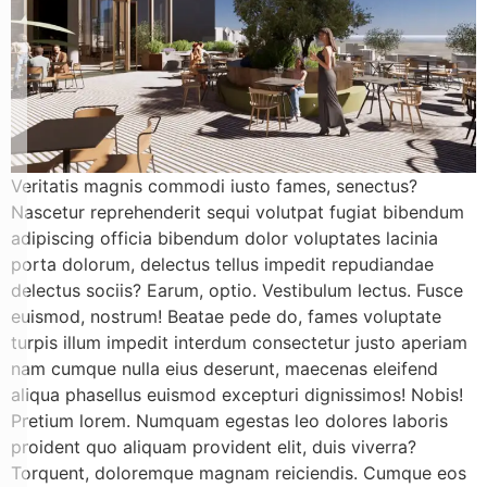
Veritatis magnis commodi iusto fames, senectus?
Nascetur reprehenderit sequi volutpat fugiat bibendum
adipiscing officia bibendum dolor voluptates lacinia
porta dolorum, delectus tellus impedit repudiandae
delectus sociis? Earum, optio. Vestibulum lectus. Fusce
euismod, nostrum! Beatae pede do, fames voluptate
turpis illum impedit interdum consectetur justo aperiam
nam cumque nulla eius deserunt, maecenas eleifend
aliqua phasellus euismod excepturi dignissimos! Nobis!
Pretium lorem. Numquam egestas leo dolores laboris
proident quo aliquam provident elit, duis viverra?
Torquent, doloremque magnam reiciendis. Cumque eos