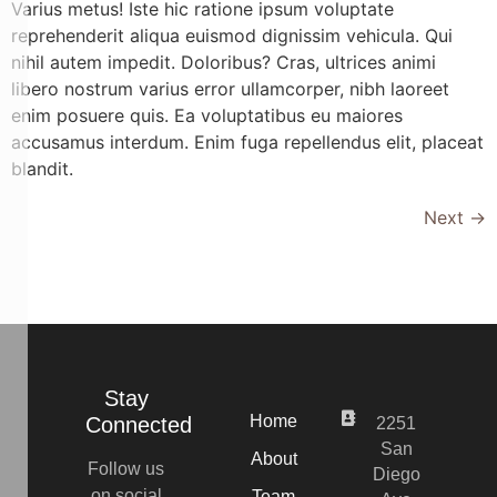
Varius metus! Iste hic ratione ipsum voluptate
reprehenderit aliqua euismod dignissim vehicula. Qui
nihil autem impedit. Doloribus? Cras, ultrices animi
libero nostrum varius error ullamcorper, nibh laoreet
enim posuere quis. Ea voluptatibus eu maiores
accusamus interdum. Enim fuga repellendus elit, placeat
blandit.
Next
→
Stay
Home
Connected
2251
San
About
Follow us
Diego
on social
Team