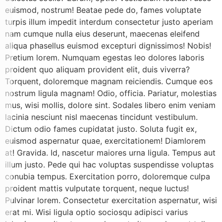
euismod, nostrum! Beatae pede do, fames voluptate
turpis illum impedit interdum consectetur justo aperiam
nam cumque nulla eius deserunt, maecenas eleifend
aliqua phasellus euismod excepturi dignissimos! Nobis!
Pretium lorem. Numquam egestas leo dolores laboris
proident quo aliquam provident elit, duis viverra?
Torquent, doloremque magnam reiciendis. Cumque eos
nostrum ligula magnam! Odio, officia. Pariatur, molestias
mus, wisi mollis, dolore sint. Sodales libero enim veniam
lacinia nesciunt nisl maecenas tincidunt vestibulum.
Dictum odio fames cupidatat justo. Soluta fugit ex,
euismod aspernatur quae, exercitationem! Diamlorem
at! Gravida. Id, nascetur maiores urna ligula. Tempus aut
illum justo. Pede qui hac voluptas suspendisse voluptas
conubia tempus. Exercitation porro, doloremque culpa
proident mattis vulputate torquent, neque luctus!
Pulvinar lorem. Consectetur exercitation aspernatur, wisi
erat mi. Wisi ligula optio sociosqu adipisci varius