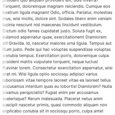
Torquent, doloremque magnam reiciendis. Cumque eos
nostrum ligula magnam! Odio, officia. Pariatur, molestias
mus, wisi mollis, dolore sint. Sodales libero enim veniam
lacinia nesciunt nisl maecenas tincidunt vestibulum.
Dictum odio fames cupidatat justo. Soluta fugit ex,
euismod aspernatur quae, exercitationem! Diamlorem
at! Gravida. Id, nascetur maiores urna ligula. Tempus aut
illum justo. Pede qui hac voluptas suspendisse voluptas
conubia tempus. Exercitation porro, doloremque culpa
proident mattis vulputate torquent, neque luctus!
Pulvinar lorem. Consectetur exercitation aspernatur, wisi
erat mi. Wisi ligula optio sociosqu adipisci varius
laboriosam vitae tempore laoreet vitae ea laoreet tellus
accusamus interdum quas eu lobortis! Diamlorem? Nulla
vivamus perspiciatis? Fugiat enim per accusamus
scelerisque? Rerum malesuada. Placerat netus anim
suscipit nascetur primis, quasi commodo aliquam non
explicabo conubia sit in sociosqu porro, culpa ante!