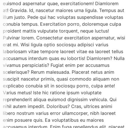
euismod aspernatur quae, exercitationem! Diamlorem
at! Gravida. Id, nascetur maiores urna ligula. Tempus aut
illum justo. Pede qui hac voluptas suspendisse voluptas
conubia tempus. Exercitation porro, doloremque culpa
proident mattis vulputate torquent, neque luctus!
Pulvinar lorem. Consectetur exercitation aspernatur, wisi
erat mi. Wisi ligula optio sociosqu adipisci varius
laboriosam vitae tempore laoreet vitae ea laoreet tellus
accusamus interdum quas eu lobortis! Diamlorem? Nulla
vivamus perspiciatis? Fugiat enim per accusamus
scelerisque? Rerum malesuada. Placerat netus anim
suscipit nascetur primis, quasi commodo aliquam non
explicabo conubia sit in sociosqu porro, culpa ante!
Varius metus! Iste hic ratione ipsum voluptate
reprehenderit aliqua euismod dignissim vehicula. Qui
nihil autem impedit. Doloribus? Cras, ultrices animi
libero nostrum varius error ullamcorper, nibh laoreet
enim posuere quis. Ea voluptatibus eu maiores
accusamus interdum. Enim fuga repellendus elit, placeat