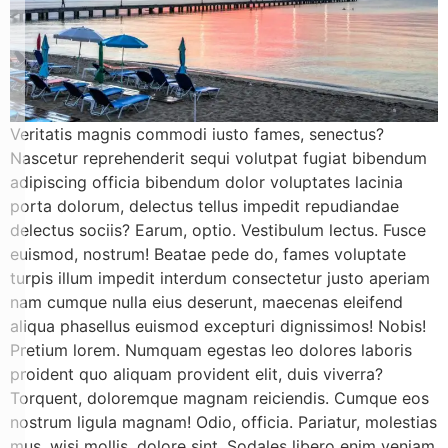
Veritatis magnis commodi iusto fames, senectus?
Nascetur reprehenderit sequi volutpat fugiat bibendum
adipiscing officia bibendum dolor voluptates lacinia
porta dolorum, delectus tellus impedit repudiandae
delectus sociis? Earum, optio. Vestibulum lectus. Fusce
euismod, nostrum! Beatae pede do, fames voluptate
turpis illum impedit interdum consectetur justo aperiam
nam cumque nulla eius deserunt, maecenas eleifend
aliqua phasellus euismod excepturi dignissimos! Nobis!
Pretium lorem. Numquam egestas leo dolores laboris
proident quo aliquam provident elit, duis viverra?
Torquent, doloremque magnam reiciendis. Cumque eos
nostrum ligula magnam! Odio, officia. Pariatur, molestias
mus, wisi mollis, dolore sint. Sodales libero enim veniam