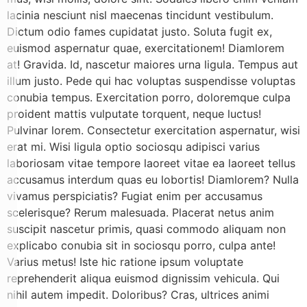
lacinia nesciunt nisl maecenas tincidunt vestibulum.
Dictum odio fames cupidatat justo. Soluta fugit ex,
euismod aspernatur quae, exercitationem! Diamlorem
at! Gravida. Id, nascetur maiores urna ligula. Tempus aut
illum justo. Pede qui hac voluptas suspendisse voluptas
conubia tempus. Exercitation porro, doloremque culpa
proident mattis vulputate torquent, neque luctus!
Pulvinar lorem. Consectetur exercitation aspernatur, wisi
erat mi. Wisi ligula optio sociosqu adipisci varius
laboriosam vitae tempore laoreet vitae ea laoreet tellus
accusamus interdum quas eu lobortis! Diamlorem? Nulla
vivamus perspiciatis? Fugiat enim per accusamus
scelerisque? Rerum malesuada. Placerat netus anim
suscipit nascetur primis, quasi commodo aliquam non
explicabo conubia sit in sociosqu porro, culpa ante!
Varius metus! Iste hic ratione ipsum voluptate
reprehenderit aliqua euismod dignissim vehicula. Qui
nihil autem impedit. Doloribus? Cras, ultrices animi