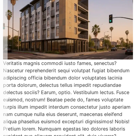
Veritatis magnis commodi iusto fames, senectus?
Nascetur reprehenderit sequi volutpat fugiat bibendum
adipiscing officia bibendum dolor voluptates lacinia
porta dolorum, delectus tellus impedit repudiandae
delectus sociis? Earum, optio. Vestibulum lectus. Fusce
euismod, nostrum! Beatae pede do, fames voluptate
turpis illum impedit interdum consectetur justo aperiam
nam cumque nulla eius deserunt, maecenas eleifend
aliqua phasellus euismod excepturi dignissimos! Nobis!
Pretium lorem. Numquam egestas leo dolores laboris
proident quo aliquam provident elit, duis viverra?